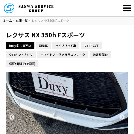
ホーム
>
在庫一覧
>
レクサスNX350h Fスポーツ
レクサス NX 350h Fスポーツ
Duxy 名古屋西店
国産車
ハイブリッド車
フロアCVT
クロカン・ＳＵＶ
ホワイトノーヴァガラスフレーク
法定整備付
保証付(販売店保証)