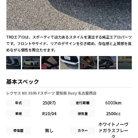
TRDエアロは、スポーティで迫力あるスタイルを演出する純正エアロパーツ
です。フロントやサイド、リアのデザインを引き締め、存在感と上質感を高
めながら個性を際立たせます。
基本スペック
レクサス NX 350h Fスポーツ 愛知県 Duxy 名古屋西店
25(R7)
km
年式
走行距離
6000
R10/04
2500cc
車検
排気量
ホワイトノーヴ
無し
ァガラスフレー
修復歴
カラー
ク