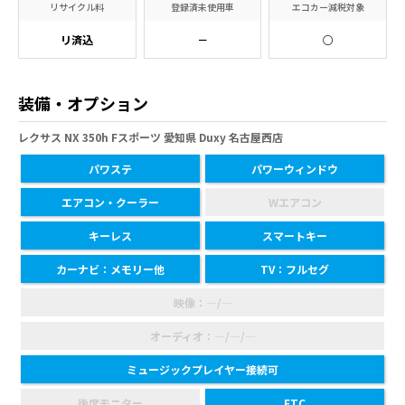
リサイクル料
登録済未使用車
エコカー減税対象
リ済込
－
○
装備・オプション
レクサス NX 350h Fスポーツ 愛知県 Duxy 名古屋西店
パワステ
パワーウィンドウ
エアコン・クーラー
Wエアコン
キーレス
スマートキー
カーナビ：メモリー他
TV：フルセグ
映像：―/―
オーディオ：―/―/―
ミュージックプレイヤー接続可
後席モニター
ETC