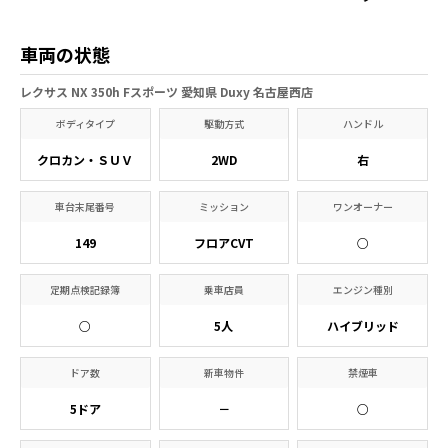
車両の状態
レクサス NX 350h Fスポーツ 愛知県 Duxy 名古屋西店
ボディタイプ
駆動方式
ハンドル
クロカン・ＳＵＶ
2WD
右
車台末尾番号
ミッション
ワンオーナー
149
フロアCVT
○
定期点検記録簿
乗車店員
エンジン種別
○
5人
ハイブリッド
ドア数
新車物件
禁煙車
5ドア
－
○