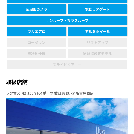
全周囲カメラ
電動リアゲート
サンルーフ・ガラスルーフ
フルエアロ
アルミホイール
ローダウン
リフトアップ
寒冷地仕様
過給器設定モデル
スライドドア：－
取扱店舗
レクサス NX 350h Fスポーツ 愛知県 Duxy 名古屋西店