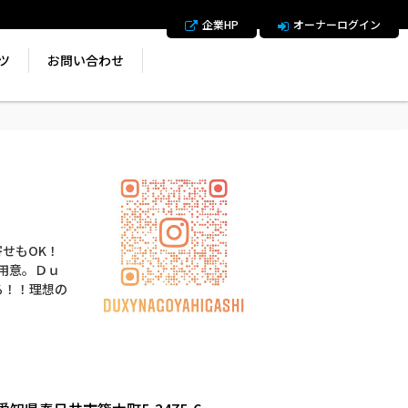
企業HP
オーナーログイン
ツ
お問い合わせ
せもOK！
用意。Ｄｕ
る！！理想の