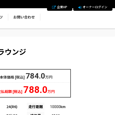
企業HP
オーナーログイン
ツ
お問い合わせ
 ラウンジ
784.0
本体価格 [税込]
万円
788.0
支払総額 [税込]
万円
24(R6)
走行距離
km
10000