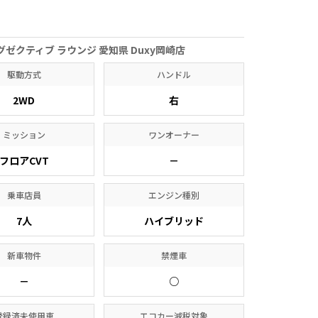
グゼクティブ ラウンジ 愛知県 Duxy岡崎店
駆動方式
ハンドル
2WD
右
ミッション
ワンオーナー
フロアCVT
－
乗車店員
エンジン種別
7人
ハイブリッド
新車物件
禁煙車
－
○
登録済未使用車
エコカー減税対象