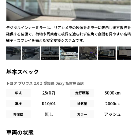
デジタルインナーミラーは、リアカメラの映像をミラーに表示し後方視界を
確保する装備で、荷物や同乗者に視界を遮られず広角で夜間も見やすい高精
細ディスプレイを備えた安全支援システムです。
基本スペック
トヨタ プリウス 2.0 Z 愛知県 Duxy 名古屋西店
25(R7)
km
年式
走行距離
5000
R10/01
2000cc
車検
排気量
無し
アッシュ
修復歴
カラー
車両の状態