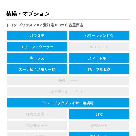
装備・オプション
トヨタ プリウス 2.0 Z 愛知県 Duxy 名古屋西店
パワステ
パワーウィンドウ
エアコン・クーラー
Wエアコン
キーレス
スマートキー
カーナビ：メモリー他
TV：フルセグ
映像：―/―
オーディオ：―/―/―
ミュージックプレイヤー接続可
後席モニター
ETC
ベンチシート
3列シート