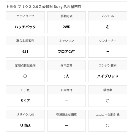
トヨタ プリウス 2.0 Z 愛知県 Duxy 名古屋西店
ボディタイプ
駆動方式
ハンドル
ハッチバック
2WD
右
車台末尾番号
ミッション
ワンオーナー
651
フロアCVT
－
定期点検記録簿
乗車店員
エンジン種別
○
5人
ハイブリッド
ドア数
新車物件
禁煙車
5ドア
－
○
リサイクル料
登録済未使用車
エコカー減税対象
リ済込
－
○