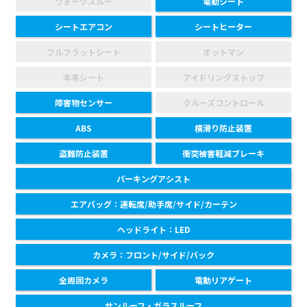
ウォークスルー
電動シート
シートエアコン
シートヒーター
フルフラットシート
オットマン
本革シート
アイドリングストップ
障害物センサー
クルーズコントロール
ABS
横滑り防止装置
盗難防止装置
衝突被害軽減ブレーキ
パーキングアシスト
エアバッグ：運転席/助手席/サイド/カーテン
ヘッドライト：LED
カメラ：フロント/サイド/バック
全周囲カメラ
電動リアゲート
サンルーフ・ガラスルーフ