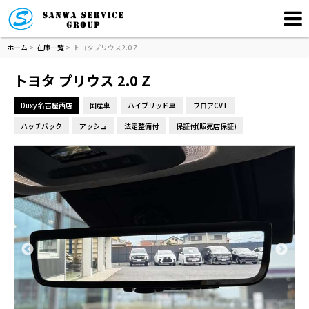
ホーム
>
在庫一覧
>
トヨタプリウス2.0 Z
トヨタ プリウス 2.0 Z
Duxy 名古屋西店
国産車
ハイブリッド車
フロアCVT
ハッチバック
アッシュ
法定整備付
保証付(販売店保証)