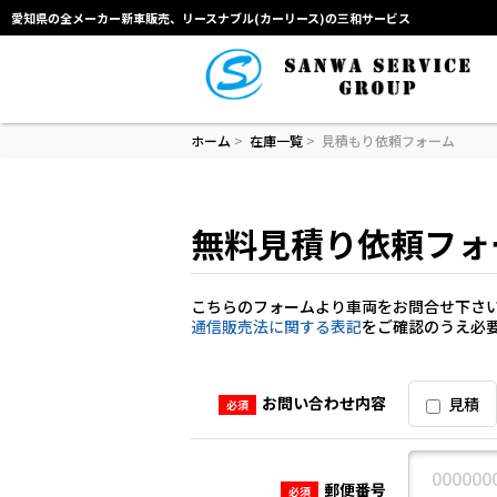
愛知県の全メーカー新車販売、リースナブル(カーリース)の三和サービス
ホーム
>
在庫一覧
>
見積もり依頼フォーム
無料見積り依頼フォ
こちらのフォームより車両をお問合せ下さ
通信販売法に関する表記
をご確認のうえ必
お問い合わせ内容
見積
必須
郵便番号
必須