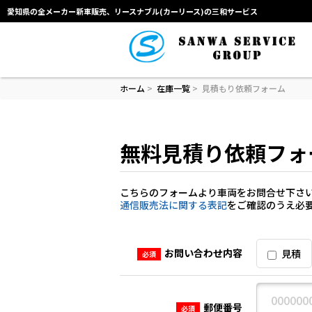
愛知県の全メーカー新車販売、リースナブル(カーリース)の三和サービス
ホーム
>
在庫一覧
>
見積もり依頼フォーム
無料見積り依頼フォ
こちらのフォームより車両をお問合せ下さ
通信販売法に関する表記
をご確認のうえ必
お問い合わせ内容
見積
必須
郵便番号
必須