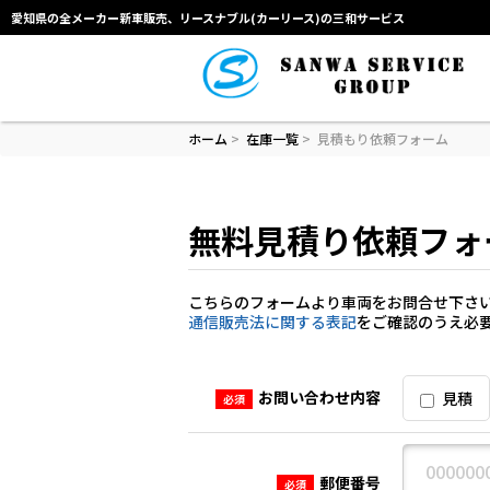
愛知県の全メーカー新車販売、リースナブル(カーリース)の三和サービス
ホーム
>
在庫一覧
>
見積もり依頼フォーム
無料見積り依頼フォ
こちらのフォームより車両をお問合せ下さ
通信販売法に関する表記
をご確認のうえ必
お問い合わせ内容
見積
必須
郵便番号
必須