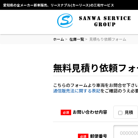
愛知県の全メーカー新車販売、リースナブル(カーリース)の三和サービス
ホーム
>
在庫一覧
>
見積もり依頼フォーム
無料見積り依頼フォ
こちらのフォームより車両をお問合せ下さ
通信販売法に関する表記
をご確認のうえ必
お問い合わせ内容
見積
必須
郵便番号
必須