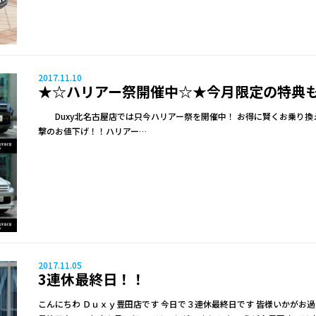
2017.11.10
★☆ハリアー祭開催中☆★今月限定の特典も
Duxy北名古屋店では只今ハリアー祭を開催中！ お得に賢くお乗り換
撃のお値下げ！！ハリアー…
2017.11.05
3連休最終日！！
こんにちわ Ｄｕｘｙ豊田店です 今日で３連休最終日です 皆様いかがお