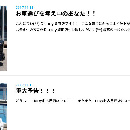
2017.11.11
お車選びを考え中のあなた！！
こんにちわ(^^) Ｄｕｘｙ豊田店です！！ こんな感じにかっこよく仕上
お考え中の方是非Ｄｕｘｙ豊田店へお越しください(^^) 最高の一台をお
2017.11.10
重大予告！！！
どうも！ Duxy名古屋西店です！ またまた、Duxy名古屋西店にス