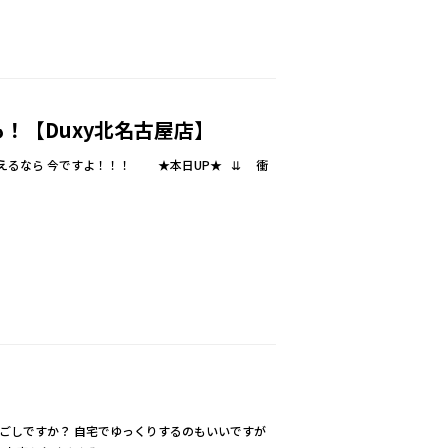
！【Duxy北名古屋店】
えるなら 今ですよ！！！ ★本日UP★ ⇊ 衝
過ごしですか？ 自宅でゆっくりするのもいいですが