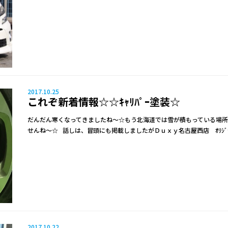
2017.10.25
これぞ新着情報☆☆ｷｬﾘﾊﾟｰ塗装☆
だんだん寒くなってきましたね～☆もう北海道では雪が積もっている場
せんね～☆ 話しは、冒頭にも掲載しましたがＤｕｘｙ名古屋西店 ｵﾘｼﾞ
2017.10.22