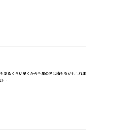
所もあるくらい早くから今年の冬は積もるかもしれま
ﾅﾙ…