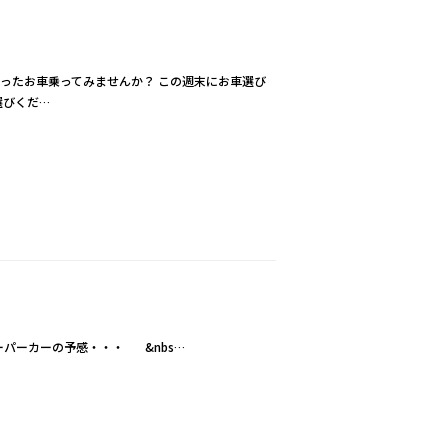
がったお車乗ってみませんか？ この週末にお車選び
選びくだ…
ーパーカーの予感・・・ &nbs…