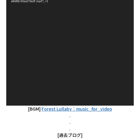
レ
a8d48c41ba27da3f.mp4?_=1
ー
ヤ
ー
[BGM]
Forest Lullaby：music_for_video
.
.
.
[過去ブログ]