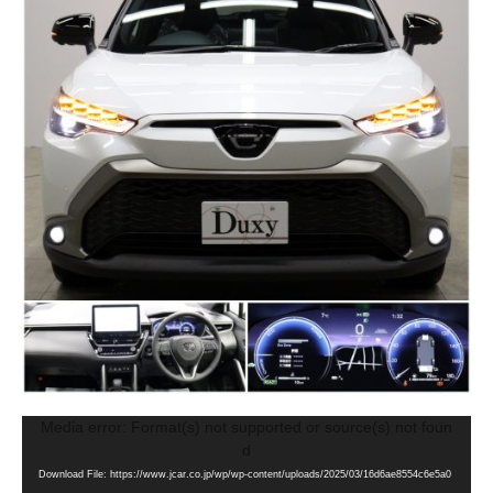
動
Media error: Format(s) not supported or source(s) not foun
画
d
プ
Download File: https://www.jcar.co.jp/wp/wp-content/uploads/2025/03/16d6ae8554c6e5a0