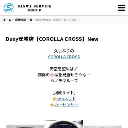
ホーム
>
新着情報一覧
> Duxy安城店【COROLLA CROS...
Duxy安城店【COROLLA CROSS】New
久しぶりの
COROLLA CROSS
.
天空を望めば
満開の
桜を見渡せそうな…
パノラマルーフ
.
［掲載サイト］
gooネット
カーセンサー
.