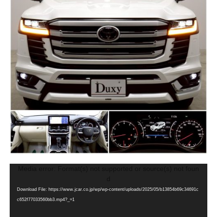
動
Media error: Format(s) not supported or source(s) not foun
画
d
プ
Download File: https://www.jcar.co.jp/wp/wp-content/uploads/2025/05/b13854b69c34691c
レ
c652f77033560bb3.mp4?_=1
ー