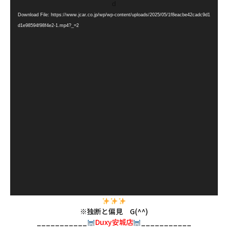
画
d
プ
Download File: https://www.jcar.co.jp/wp/wp-content/uploads/2025/05/1f8eacbe42cadc9d1
レ
d1e98594f98f4e2-1.mp4?_=2
ー
ヤ
ー
※独断と偏見 G(^^)
___________
Duxy安城店
___________