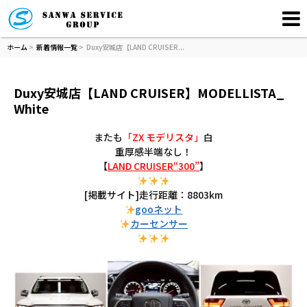
ホーム
>
新着情報一覧
> Duxy安城店【LAND CRUISER...
Duxy安城店【LAND CRUISER】MODELLISTA_
White
またも
「ZX モデリスタ」
白
重厚感半端なし！
【
LAND CRUISER“300”
】
[掲載サイト]走行距離：8803km
gooネット
カーセンサー