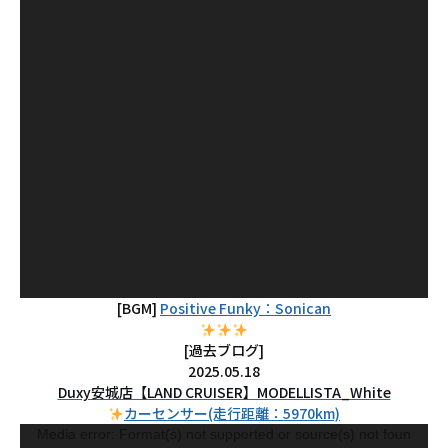
ヤ
ー
[BGM]
Positive Funky：Sonican
[過去ブログ]
2025.05.18
Duxy安城店【LAND CRUISER】MODELLISTA_White
カーセンサー(走行距離：5970km)
動
Media error: Format(s) not supported or source(s) not foun