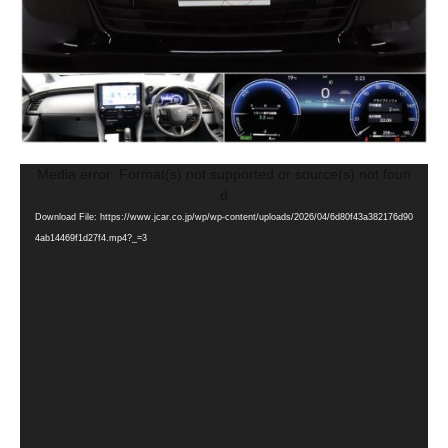
動
Media error: Format(s) not supported or source(s) not foun
画
d
プ
Download File: https://www.jcar.co.jp/wp/wp-content/uploads/2026/04/6d80f43a382176d90
レ
4ab14469f1d27f4.mp4?_=3
ー
ヤ
ー