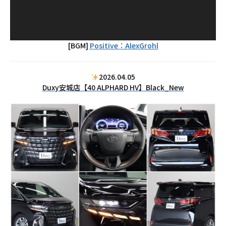
[BGM]
Positive：AlexGrohl
2026.04.05
Duxy安城店【40 ALPHARD HV】Black_New