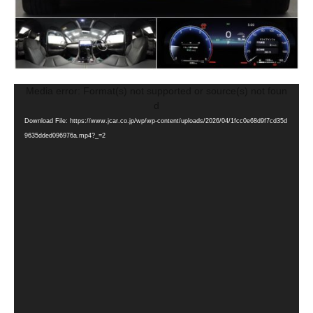
動
Media error: Format(s) not supported or source(s) not foun
画
d
プ
Download File: https://www.jcar.co.jp/wp/wp-content/uploads/2026/04/1fcc0e68d9f7cd35d
レ
9635dded096976a.mp4?_=2
ー
ヤ
ー