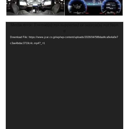
動
Media error: Format(s) not supported or source(s) not foun
画
d
プ
Download File: https://www.jcar.co.jp/wp/wp-content/uploads/2026/04/586dad4ca6e4a0e7
レ
c3ae4bdac3719c4c.mp4?_=1
ー
ヤ
ー