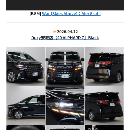
[BGM]
War (Skies Above)：AlexGrohl
2026.04.12
Duxy安城店【40 ALPHARD Z】Black