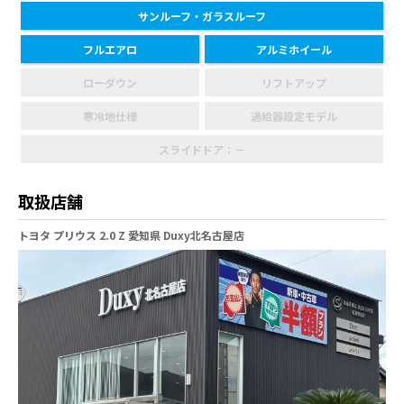
サンルーフ・ガラスルーフ
フルエアロ
アルミホイール
ローダウン
リフトアップ
寒冷地仕様
過給器設定モデル
スライドドア：－
取扱店舗
トヨタ プリウス 2.0 Z 愛知県 Duxy北名古屋店