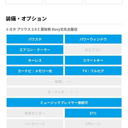
装備・オプション
トヨタ プリウス 2.0 Z 愛知県 Duxy北名古屋店
パワステ
パワーウィンドウ
エアコン・クーラー
Wエアコン
キーレス
スマートキー
カーナビ：メモリー他
TV：フルセグ
映像：―/―
オーディオ：―/―/―
ミュージックプレイヤー接続可
後席モニター
ETC
ベンチシート
3列シート