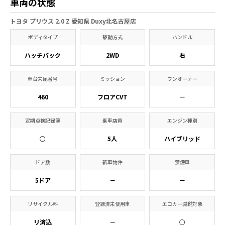
車両の状態
トヨタ プリウス 2.0 Z 愛知県 Duxy北名古屋店
ボディタイプ
駆動方式
ハンドル
ハッチバック
2WD
右
車台末尾番号
ミッション
ワンオーナー
460
フロアCVT
－
定期点検記録簿
乗車店員
エンジン種別
○
5人
ハイブリッド
ドア数
新車物件
禁煙車
5ドア
－
－
リサイクル料
登録済未使用車
エコカー減税対象
リ済込
－
○