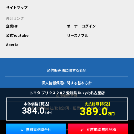
サイトマップ
外部リンク
企業HP
オーナーログイン
公式Youtube
リースナブル
Aperta
通信販売法に関する表記
個人情報保護に関する基本方針
トヨタ プリウス 2.0 Z 愛知県 Duxy北名古屋店
保険勧誘方針
本体価格 [税込]
支払総額 [税込]
384.0
389.0
当社取扱保険会社/比較説明・推奨販売に関する方針
万円
万円
無料電話問合せ
在庫確認 無料見積
copyright © 2023 Sanwa Service Group. All rights reserved.