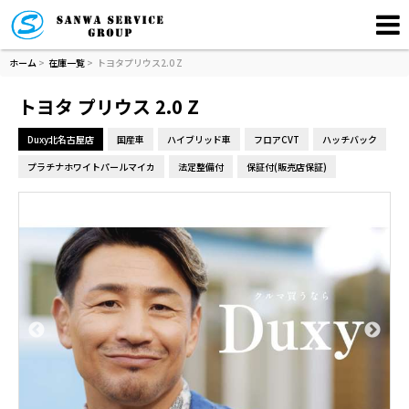
ホーム
>
在庫一覧
>
トヨタプリウス2.0 Z
トヨタ プリウス 2.0 Z
Duxy北名古屋店
国産車
ハイブリッド車
フロアCVT
ハッチバック
プラチナホワイトパールマイカ
法定整備付
保証付(販売店保証)