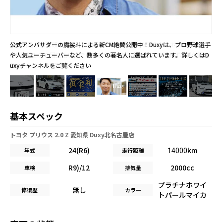
公式アンバサダーの魔裟斗による新CM絶賛公開中！Duxyは、プロ野球選手
や人気ユーチューバーなど、数多くの著名人に選ばれています。詳しくはD
uxyチャンネルをご覧ください
基本スペック
トヨタ プリウス 2.0 Z 愛知県 Duxy北名古屋店
24(R6)
km
年式
走行距離
14000
R9)/12
2000cc
車検
排気量
プラチナホワイ
無し
修復歴
カラー
トパールマイカ