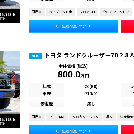
国産車
ハイブリッド車
フロア6AT
クロカン・ＳＵＶ
無料電話問合せ
トヨタ ランドクルーザー70 2.8 
NEW
本体価格 [税込]
800.0
万円
年式
26(R8)
車検
R10/01
修復歴
無し
国産車
フロア6AT
クロカン・ＳＵＶ
黒Ｍ
法定整備
無料電話問合せ