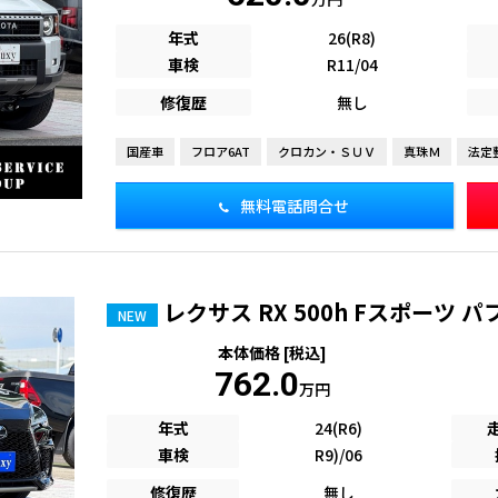
年式
26(R8)
車検
R11/04
修復歴
無し
国産車
フロア6AT
クロカン・ＳＵＶ
真珠Ｍ
法定
無料電話問合せ
レクサス RX 500h Fスポーツ 
NEW
本体価格 [税込]
762.0
万円
年式
24(R6)
車検
R9)/06
修復歴
無し