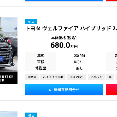
NEW
トヨタ ヴェルファイア ハイブリッド 2.5 
本体価格 [税込]
680.0
万円
年式
23(R5)
車検
R8)/11
修復歴
無し
国産車
ハイブリッド車
フロアCVT
ミニバン
黒
無料電話問合せ
NEW