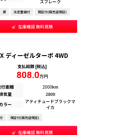
スフレーク
黒
法定整備付
保証付(販売店保証)
在庫確認 無料見積
AX ディーゼルターボ 4WD
支払総額 [税込]
808.0
万円
走行距離
km
2000
排気量
2800
アティチュードブラックマ
カラー
イカ
付
保証付(販売店保証)
在庫確認 無料見積