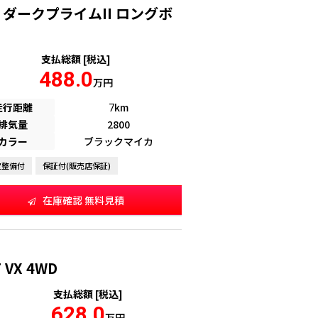
L ダークプライムII ロングボ
支払総額 [税込]
488.0
万円
走行距離
km
7
排気量
2800
カラー
ブラックマイカ
定整備付
保証付(販売店保証)
在庫確認 無料見積
VX 4WD
支払総額 [税込]
628.0
万円