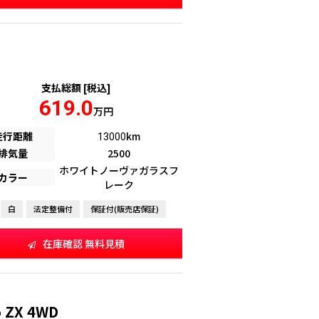
支払総額 [税込]
619.0
万円
走行距離
km
13000
排気量
2500
ホワイトノーヴァガラスフ
カラー
レーク
白
法定整備付
保証付(販売店保証)
在庫確認 無料見積
ZX 4WD