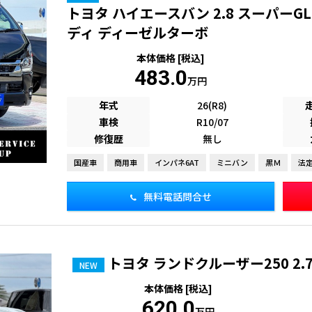
トヨタ ハイエースバン 2.8 スーパーG
ディ ディーゼルターボ
本体価格 [税込]
483.0
万円
年式
26(R8)
車検
R10/07
修復歴
無し
国産車
商用車
インパネ6AT
ミニバン
黒Ｍ
法
無料電話問合せ
トヨタ ランドクルーザー250 2.7 
NEW
本体価格 [税込]
620.0
万円