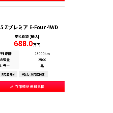
Zプレミア E-Four 4WD
支払総額 [税込]
688.0
万円
走行距離
km
28000
排気量
2500
カラー
黒
法定整備付
保証付(販売店保証)
在庫確認 無料見積