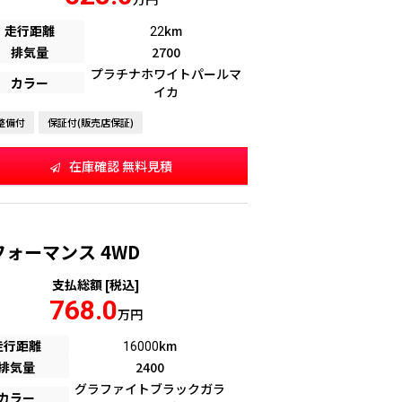
走行距離
km
22
排気量
2700
プラチナホワイトパールマ
カラー
イカ
整備付
保証付(販売店保証)
在庫確認 無料見積
パフォーマンス 4WD
支払総額 [税込]
768.0
万円
走行距離
km
16000
排気量
2400
グラファイトブラックガラ
カラー