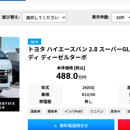
並び替え:
表示件数:
NEW
トヨタ ハイエースバン 2.8 スーパーG
ディ ディーゼルターボ
本体価格 [税込]
488.0
万円
年式
26(R8)
車検
R10/06
修復歴
無し
国産車
商用車
インパネ6AT
ミニバン
真珠Ｍ
無料電話問合せ