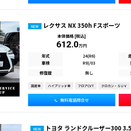
レクサス NX 350h Fスポーツ
NEW
本体価格 [税込]
612.0
万円
年式
24(R6)
車検
R9)/03
修復歴
無し
国産車
ハイブリッド車
フロアCVT
クロカン・ＳＵＶ
無料電話問合せ
トヨタ ランドクルーザー300 3.5 
NEW