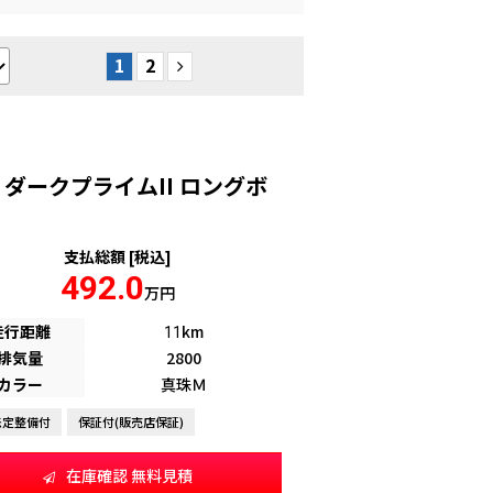
1
2
L ダークプライムII ロングボ
支払総額 [税込]
492.0
万円
走行距離
km
11
排気量
2800
カラー
真珠Ｍ
法定整備付
保証付(販売店保証)
在庫確認 無料見積